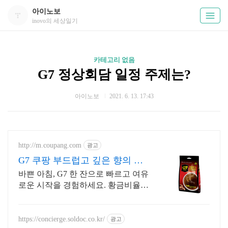
아이노보
inovo의 세상일기
카테고리 없음
G7 정상회담 일정 주제는?
아이노보
2021. 6. 13. 17:43
http://m.coupang.com
광고
G7 쿠팡 부드럽고 깊은 향의 조
화
바쁜 아침, G7 한 잔으로 빠르고 여유
로운 시작을 경험하세요. 황금비율
블렌딩으로 완성된 커피믹스, 깊고
풍부한 맛을 느껴보세요.
https://concierge.soldoc.co.kr/
광고